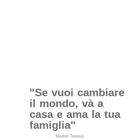
1
1
Contratti Registrati in un
Buste Paga emesse in un
anno
anno
"Se vuoi cambiare
il mondo, và a
casa e ama la tua
famiglia"
Madre Teresa