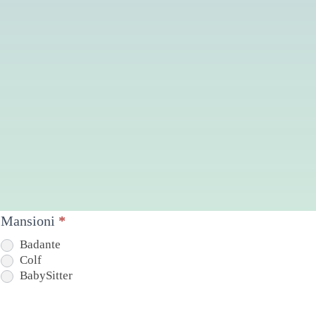
Mansioni
*
SIMULATORE
Badante
Colf
BabySitter