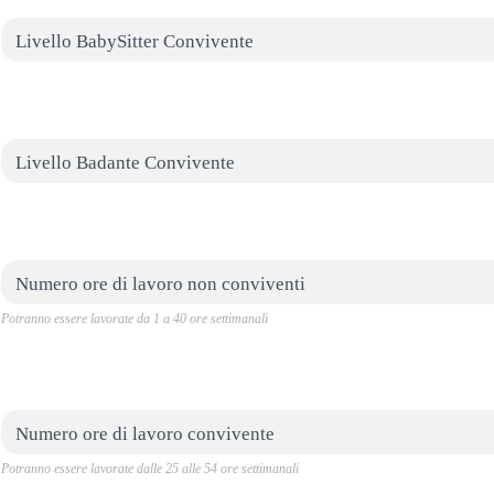
Livello BabySitter Convivente
Livello Badante Convivente
Numero ore di lavoro non conviventi
Potranno essere lavorate da 1 a 40 ore settimanali
Numero ore di lavoro convivente
Potranno essere lavorate dalle 25 alle 54 ore settimanali